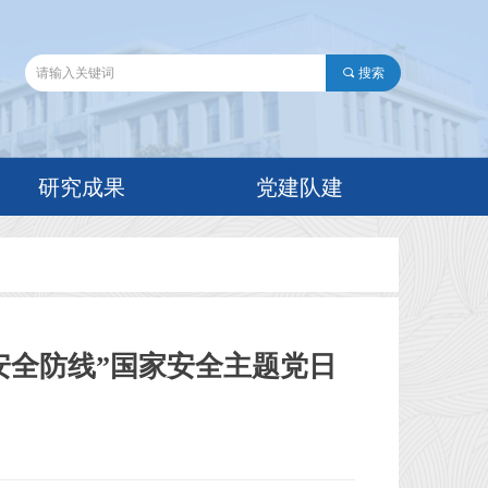
끠
搜索
研究成果
党建队建
安全防线”国家安全主题党日