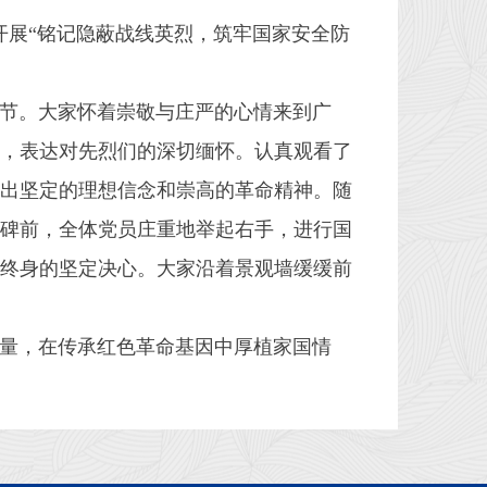
开展“铭记隐蔽战线英烈，筑牢国家安全防
节。大家怀着崇敬与庄严的心情来到广
，表达对先烈们的深切缅怀。认真观看了
出坚定的理想信念和崇高的革命精神。随
碑前，全体党员庄重地举起右手，进行国
终身的坚定决心。大家沿着景观墙缓缓前
量，在传承红色革命基因中厚植家国情