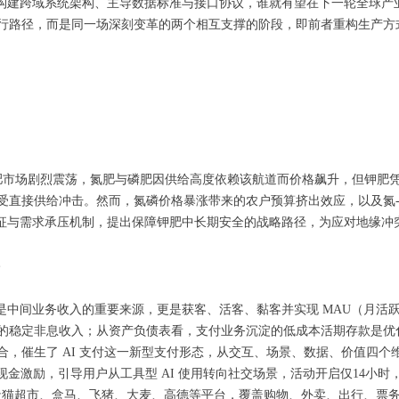
、构建跨域系统架构、主导数据标准与接口协议，谁就有望在下一轮全球产
行路径，而是同一场深刻变革的两个相互支撑的阶段，即前者重构生产方
球化肥市场剧烈震荡，氮肥与磷肥因供给高度依赖该航道而价格飙升，但钾
受直接供给冲击。然而，氮磷价格暴涨带来的农户预算挤出效应，以及氮
特征与需求承压机制，提出保障钾肥中长期安全的战略路径，为应对地缘冲
是中间业务收入的重要来源，更是获客、活客、黏客并实现 MAU（月活跃
的稳定非息收入；从资产负债表看，支付业务沉淀的低成本活期存款是优
合，催生了 AI 支付这一新型支付形态，从交互、场景、数据、价值四
亿元现金激励，引导用户从工具型 AI 使用转向社交场景，活动开启仅14小时
猫超市、盒马、飞猪、大麦、高德等平台，覆盖购物、外卖、出行、票务等