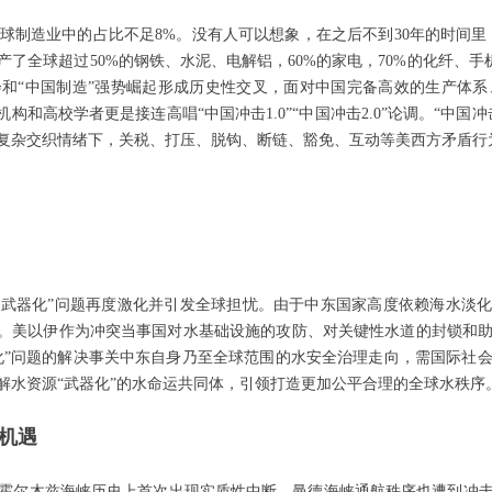
全球制造业中的占比不足8%。没有人可以想象，在之后不到30年的时间里，
了全球超过50%的钢铁、水泥、电解铝，60%的家电，70%的化纤、手机
会和“中国制造”强势崛起形成历史性交叉，面对中国完备高效的生产体
构和高校学者更是接连高唱“中国冲击1.0”“中国冲击2.0”论调。“中
复杂交织情绪下，关税、打压、脱钩、断链、豁免、互动等美西方矛盾行
源“武器化”问题再度激化并引发全球担忧。由于中东国家高度依赖海水淡
战。美以伊作为冲突当事国对水基础设施的攻防、对关键性水道的封锁和
器化”问题的解决事关中东自身乃至全球范围的水安全治理走向，需国际社
解水资源“武器化”的水命运共同体，引领打造更加公平合理的全球水秩序
机遇
霍尔木兹海峡历史上首次出现实质性中断，曼德海峡通航秩序也遭到冲