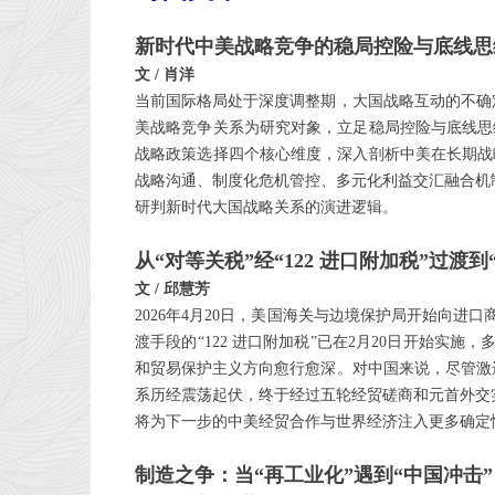
新时代中美战略竞争的稳局控险与底线
文 / 肖洋
当前国际格局处于深度调整期，大国战略互动的不确定
美战略竞争关系为研究对象，立足稳局控险与底线思
战略政策选择四个核心维度，深入剖析中美在长期战
战略沟通、制度化危机管控、多元化利益交汇融合机
研判新时代大国战略关系的演进逻辑。
从“对等关税”经“122 进口附加税”过
文 / 邱慧芳
2026年4月20日，美国海关与边境保护局开始向进
渡手段的“122 进口附加税”已在2月20日开始实施，
和贸易保护主义方向愈行愈深。对中国来说，尽管激进“
系历经震荡起伏，终于经过五轮经贸磋商和元首外交实现
将为下一步的中美经贸合作与世界经济注入更多确定
制造之争：当“再工业化”遇到“中国冲击”