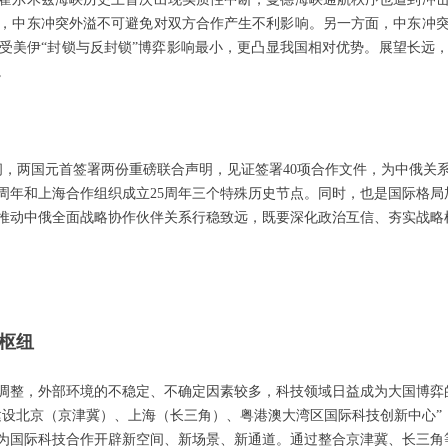
，中东冲突外溢不可避免对双方合作产生不利影响。另一方面，中东冲
受美伊“封锁与反封锁”博弈影响最小，更凸显我国相对优势。展望长远
。
访问，两国元首签署两份重磅联合声明，见证签署40项合作文件，为中俄关系
5周年和上海合作组织成立25周年三个特殊历史节点。同时，也是国际格
推动中俄全面战略协作伙伴关系行稳致远，既要深化政治互信、夯实战略
枢纽
调整，外部环境的不稳定、不确定因素较多，科技领域日益成为大国博弈
“建设北京（京津冀）、上海（长三角）、粤港澳大湾区国际科技创新中心
为国际科技合作开辟新空间、新场景、新通道。通过整合京津冀、长三角