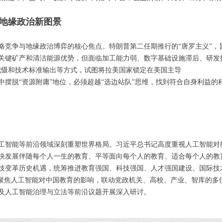
的地缘政治新图景
略竞争与地缘政治博弈的核心焦点。特朗普第二任期推行的“唐罗主义”，
关键矿产和清洁能源优势，但面临加工能力弱、数字基础设施滞后、研发
威慑和技术标准输出等方式，试图将拉美国家锁定在美国主导
摆脱“资源附庸”地位，必须超越“选边站队”思维，找到符合自身利益的
工智能等前沿领域深刻重塑世界格局。习近平总书记高度重视人工智能对
快发展伴随每个人一生的教育、平等面向每个人的教育、适合每个人的教
技变革历史机遇，统筹推进教育强国、科技强国、人才强国建设。国际技术
。聚焦人工智能对中国教育的影响，联动党政机关、高校、产业、智库的多
及人工智能治理与立法等前沿议题开展深入研讨。