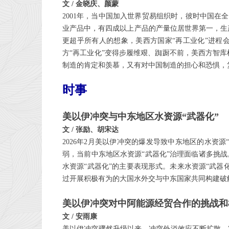
文 / 金晓庆、颜蒙
2001年，当中国加入世界贸易组织时，彼时中国在
业产品中，有四成以上产品的产量位居世界第一，生产
更超乎所有人的想象，美西方国家“再工业化”进程
方“再工业化”变得步履维艰、踟蹰不前，美西方智库机
制造的肯定和羡慕，又有对中国制造的担心和恐惧，
时事
美以伊冲突与中东地区水资源“武器化”
文 / 张励、胡宋达
2026年2月美以伊冲突的爆发导致中东地区的水资
弱，当前中东地区水资源“武器化”治理面临诸多挑
水资源“武器化”的主要表现形式。未来水资源“武
过开展积极有为的大国水外交与中东国家共同构建破
美以伊冲突对中阿能源经贸合作的挑战和
文 / 安雨康
美以伊冲突骤然升级以来，冲突外溢效应不断扩散，