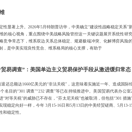
思维
性显著上升。2026年5月特朗普访华，中美确立“建设性战略稳定关系
维的核心视角，重点围绕中美战略风险管控这一关键议题展开系统性研
略竞争常态下，维系双边关系总体稳定、规避极端冲突、化解博弈风险
制，是中美实现良性竞合、维系格局的核心支撑，有助于
渡到“贸易调查”：美国单边主义贸易保护手段从激进缓归常态
口商退还总额达1660亿美元的“非法关税”，这意味着实施近一年、造成国
多个名目的“301 调查”“232 调查”等已在持续推进中。美国贸易代表办公
对等关税”的威胁已不存在，“芬太尼关税”也被取消，但包括“301 措施
稳定向好一样，今年 3月15-16日和5月13日的中美经贸磋商、5月13
性和稳定性。