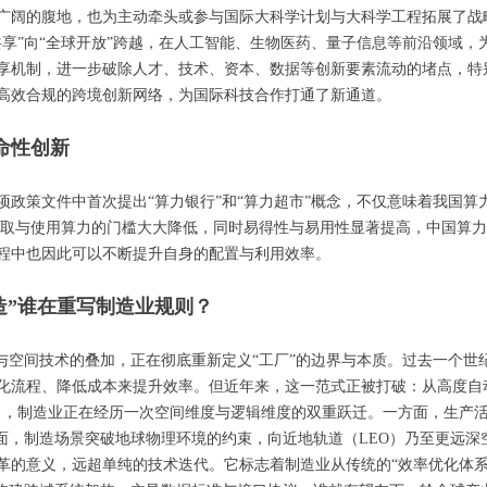
广阔的腹地，也为主动牵头或参与国际大科学计划与大科学工程拓展了战
共享”向“全球开放”跨越，在人工智能、生物医药、量子信息等前沿领域
享机制，进一步破除人才、技术、资本、数据等创新要素流动的堵点，特
高效合规的跨境创新网络，为国际科技合作打通了新通道。
命性创新
政策文件中首次提出“算力银行”和“算力超市”概念，不仅意味着我国算力
获取与使用算力的门槛大大降低，同时易得性与易用性显著提高，中国算力产
程中也因此可以不断提升自身的配置与利用效率。
造”谁在重写制造业规则？
与空间技术的叠加，正在彻底重新定义“工厂”的边界与本质。过去一个世
降低成本来提升效率。但近年来，这一范式正被打破：从高度自动化的无人工厂（li
acturing），制造业正在经历一次空间维度与逻辑维度的双重跃迁。一方面
方面，制造场景突破地球物理环境的约束，向近地轨道（LEO）乃至更远
革的意义，远超单纯的技术迭代。它标志着制造业从传统的“效率优化体系