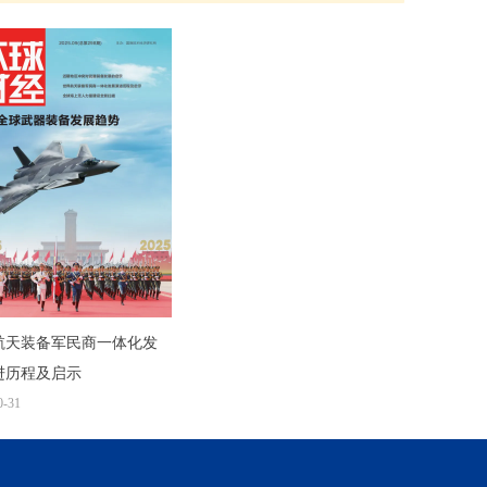
航天装备军民商一体化发
进历程及启示
0-31